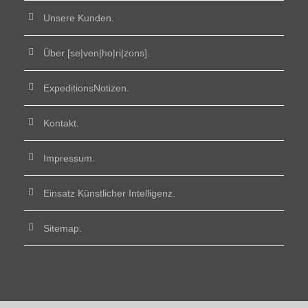
Unsere Kunden.
Über [se|ven|ho|ri|zons].
ExpeditionsNotizen.
Kontakt.
Impressum.
Einsatz Künstlicher Intelligenz.
Sitemap.